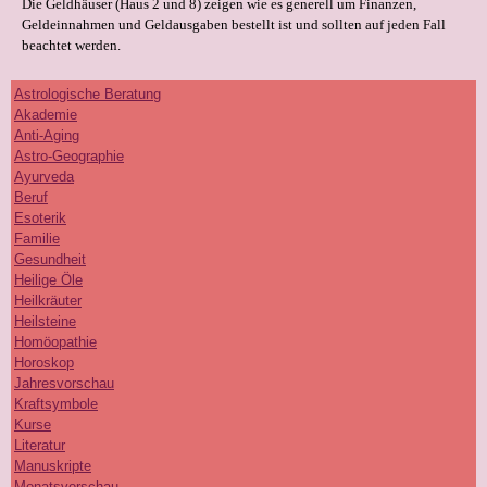
Die Geldhäuser (Haus 2 und 8) zeigen wie es generell um Finanzen,
Geldeinnahmen und Geldausgaben bestellt ist und sollten auf jeden Fall
beachtet werden.
Astrologische Beratung
Akademie
Anti-Aging
Astro-Geographie
Ayurveda
Beruf
Esoterik
Familie
Gesundheit
Heilige Öle
Heilkräuter
Heilsteine
Homöopathie
Horoskop
Jahresvorschau
Kraftsymbole
Kurse
Literatur
Manuskripte
Monatsvorschau