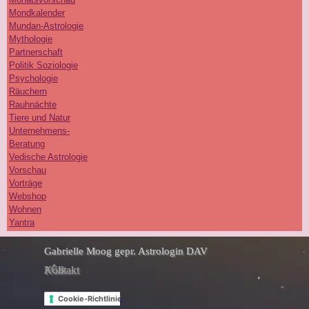
Mondkalender
Mundan-Astrologie
Mythologie
Partnerschaft
Politik Soziologie
Psychologie
Räuchern
Rauhnächte
Tiere und Natur
Unternehmens-
Beratung
Vedische Astrologie
Vorschau
Vorträge
Webshop
Wohnen
Yantra
Gabrielle Moog gepr. Astrologin DAV
Kontakt
AGB
Select Language
▼
Datenschutzerklärung
Cookie-Richtlinie