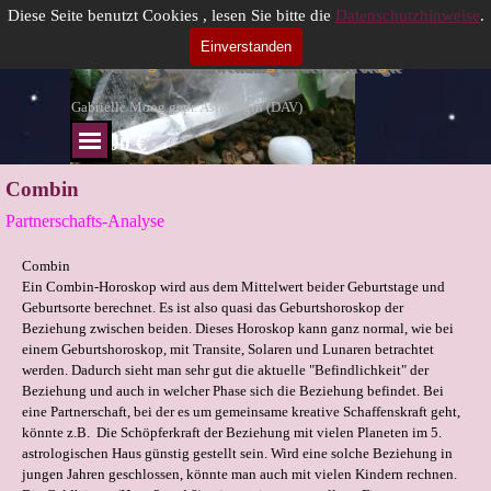
Direkt zum Seiteninhalt
Heilsteine und Mineralien
Diese Seite benutzt Cookies , lesen Sie bitte die
Datenschutzhinweise
.
Einverstanden
Wirkung und Anwendung in der Astrologie
Gabrielle Moog gepr. Astrologin (DAV)
Menü überspringen
Menü überspringen
0.00 €
Combin
Partnerschafts-Analyse
Combin
Ein Combin-Horoskop wird aus dem Mittelwert beider Geburtstage und
Geburtsorte berechnet. Es ist also quasi das Geburtshoroskop der
Beziehung zwischen beiden. Dieses Horoskop kann ganz normal, wie bei
einem Geburtshoroskop, mit Transite, Solaren und Lunaren betrachtet
werden. Dadurch sieht man sehr gut die aktuelle "Befindlichkeit" der
Beziehung und auch in welcher Phase sich die Beziehung befindet. Bei
eine Partnerschaft, bei der es um gemeinsame kreative Schaffenskraft geht,
könnte z.B. Die Schöpferkraft der Beziehung mit vielen Planeten im 5.
astrologischen Haus günstig gestellt sein. Wird eine solche Beziehung in
jungen Jahren geschlossen, könnte man auch mit vielen Kindern rechnen.