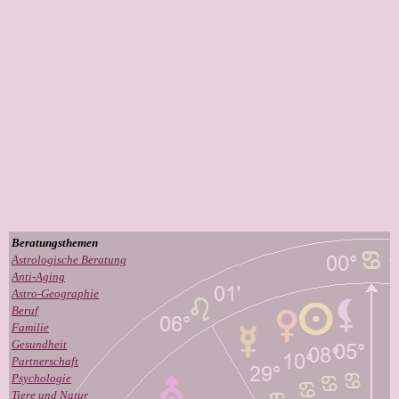
Beratungsthemen
Astrologische Beratung
Anti-Aging
Astro-Geographie
Beruf
Familie
Gesundheit
Partnerschaft
Psychologie
Tiere und Natur